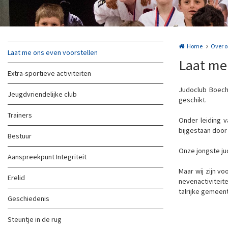
Home
Over o
Laat me ons even voorstellen
Laat me
Extra-sportieve activiteiten
Judoclub Boech
Jeugdvriendelijke club
geschikt.
Trainers
Onder leiding 
bijgestaan doo
Bestuur
Onze jongste jud
Aanspreekpunt Integriteit
Maar wij zijn v
Erelid
nevenactiviteit
talrijke gemeente
Geschiedenis
Steuntje in de rug