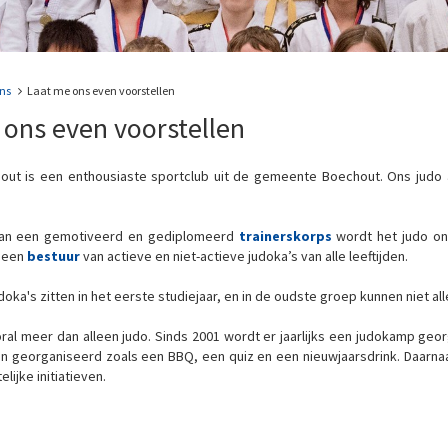
ns
Laat me ons even voorstellen
 ons even voorstellen
out is een enthousiaste sportclub uit de gemeente Boechout. Ons judo 
van een gemotiveerd en gediplomeerd
trainerskorps
wordt het judo on
r een
bestuur
van actieve en niet-actieve judoka’s van alle leeftijden.
oka's zitten in het eerste studiejaar, en in de oudste groep kunnen niet a
ooral meer dan alleen judo. Sinds 2001 wordt er jaarlijks een judokamp geo
en georganiseerd zoals een BBQ, een quiz en een nieuwjaarsdrink. Daar
lijke initiatieven.