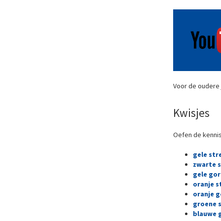
Voor de oudere j
Kwisjes
Oefen de kennis
gele str
zwarte 
gele gor
oranje s
oranje g
groene s
blauwe 